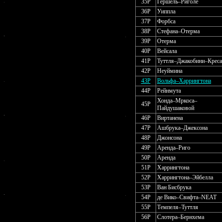
35P
Гершель–Риголе
36P
Уиппла
37P
Форбса
38P
Стефана–Отерма
39P
Отерма
40P
Вейсала
41P
Туттля–Джакобини–Креса
42P
Неуймина
43P
Вольфа–Харрингтона
44P
Рейнмута
Хонда–Мркоса–
45P
Пайдушаковой
46P
Виртанена
47P
Ашбрука–Джексона
48P
Джонсона
49P
Аренда–Риго
50P
Аренда
51P
Харрингтона
52P
Харрингтона–Эйбелла
53P
Ван Бисбрука
54P
де Вико–Свифта–NEAT
55P
Темпеля–Туттля
56P
Слотера–Бернхема