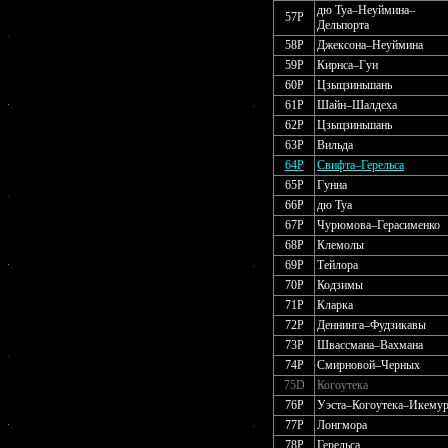
дю Туа–Неуймина–
57P
Дельпорта
58P
Джексона–Неуймина
59P
Кирнса–Гуи
60P
Цзыцзиньшань
61P
Шайн–Шалдеха
62P
Цзыцзиньшань
63P
Вильда
64P
Свифта–Герельса
65P
Гунна
66P
дю Туа
67P
Чурюмова–Герасименко
68P
Клемолы
69P
Тейлора
70P
Кодзимы
71P
Кларка
72P
Деннинга–Фудзикавы
73P
Швассмана–Вахмана
74P
Смирновой–Черных
75D
Когоутека
76P
Уэста–Когоутека–Икему
77P
Лонгмора
78P
Герельса