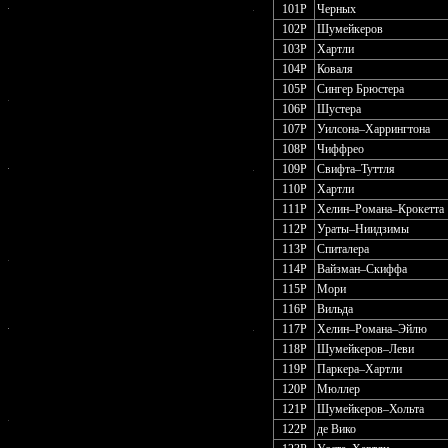
101P
Черных
102P
Шумейкеров
103P
Хартли
104P
Коваля
105P
Сингер Брюстера
106P
Шустера
107P
Уилсона–Харрингтона
108P
Чиффрео
109P
Свифта–Туттля
110P
Хартли
111P
Хелин–Романа–Крокетта
112P
Ураты–Ниидзимы
113P
Спиталера
114P
Вайзман–Скиффа
115P
Мори
116P
Вильда
117P
Хелин–Романа–Эйлю
118P
Шумейкеров–Леви
119P
Паркера–Хартли
120P
Мюллер
121P
Шумейкеров–Хольта
122P
де Вико