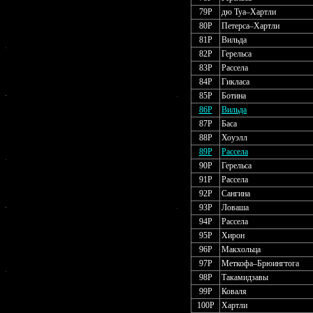
79P
дю Туа–Хартли
80P
Петерса–Хартли
81P
Вильда
82P
Герельса
83P
Рассела
84P
Гикласа
85P
Ботина
86P
Вильда
87P
Баса
88P
Хоуэлл
89P
Рассела
90P
Герельса
91P
Рассела
92P
Сангина
93P
Ловаша
94P
Рассела
95P
Хирон
96P
Макхольца
97P
Меткофа–Брюингтога
98P
Такамидзавы
99P
Коваля
100P
Хартли