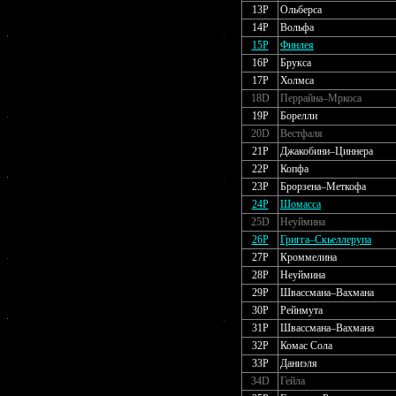
13P
Ольберса
14P
Вольфа
15P
Финлея
16P
Брукса
17P
Холмса
18D
Перрайна–Мркоса
19P
Борелли
20D
Вестфаля
21P
Джакобини–Циннера
22P
Копфа
23P
Брорзена–Меткофа
24P
Шомасса
25D
Неуймина
26P
Григга–Скьеллерупа
27P
Кроммелина
28P
Неуймина
29P
Швассмана–Вахмана
30P
Рейнмута
31P
Швассмана–Вахмана
32P
Комас Сола
33P
Даниэля
34D
Гейла