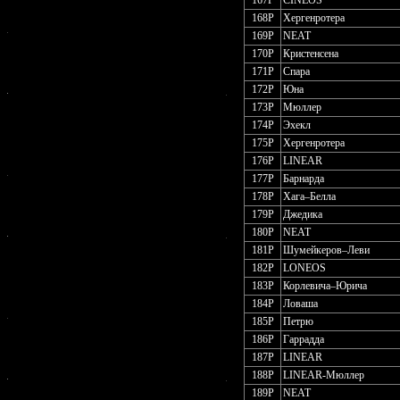
167P
CINEOS
168P
Хергенротера
169P
NEAT
170P
Кристенсена
171P
Спара
172P
Юна
173P
Мюллер
174P
Эхекл
175P
Хергенротера
176P
LINEAR
177P
Барнарда
178P
Хага–Белла
179P
Джедика
180P
NEAT
181P
Шумейкеров–Леви
182P
LONEOS
183P
Корлевича–Юрича
184P
Ловаша
185P
Петрю
186P
Гаррадда
187P
LINEAR
188P
LINEAR-Мюллер
189P
NEAT