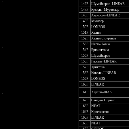
146P
Шумейкеров–LINEAR
147P
Кусиды–Мурамацу
148P
Андерсон–LINEAR
149P
Мюллер
150P
LONEOS
151P
Хелин
152P
Хелин–Лоуренса
153P
Икея–Чжана
154P
Брюингтона
155P
Шумейкеров
156P
Рассела–LINEAR
157P
Триттона
158P
Коваля–LINEAR
159P
LONEOS
160P
LINEAR
161P
Хартли–IRAS
162P
Сайдинг Спринг
163P
NEAT
164P
Кристенсена
165P
LINEAR
166P
NEAT