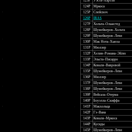
123P
Уэста–Хартли
124P
Мркоса
125P
Спейсвоч
126P
IRAS
127P
Хольта–Ольмстед
128P
Шумейкеров–Хольта
129P
Шумейкеров–Леви
130P
Мак Нота–Хьюза
131P
Мюллер
132P
Хелин–Романа–Эйлю
133P
Эльста–Писарро
134P
Коваля–Вавровой
135P
Шумейкеров–Леви
136P
Мюллер
137P
Шумейкеров–Леви
138P
Шумейкеров–Леви
139P
Вейсала–Отерма
140P
Боуэлла–Скиффа
141P
Макхольца
142P
Гэ–Вана
143P
Коваля–Мркоса
144P
Кусиды
145P
Шумейкеров–Леви