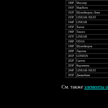
190P
Мюллер
191P
МакНота
192P
Шумейкеров–Леви
193P
LINEAR–NEAT
194P
LINEAR
195P
Хилла
196P
Тихого
197P
LINEAR
198P
ODAS
199P
Шумейкеров
200P
Ларсена
201P
LONEOS
202P
Скотти
203P
Корлевича
204P
LINEAR–NEAT
205P
Джакобини
См. также
элементы о